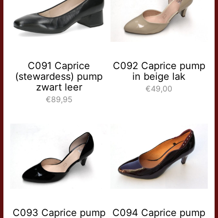
C091 Caprice
C092 Caprice pump
(stewardess) pump
in beige lak
zwart leer
€49,00
€89,95
C093 Caprice pump
C094 Caprice pump