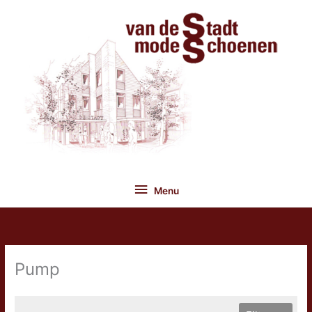
Ga
naar
de
inhoud
Menu
Menu
Pump