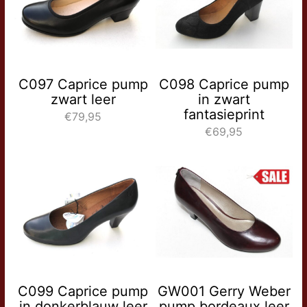
C097 Caprice pump
C098 Caprice pump
zwart leer
in zwart
fantasieprint
€79,95
€69,95
C099 Caprice pump
GW001 Gerry Weber
in donkerblauw leer
pump bordeaux leer