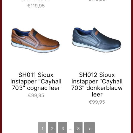
€119,95
SH011 Sioux
SH012 Sioux
instapper “Cayhall
instapper “Cayhall
703” cognac leer
703” donkerblauw
leer
€99,95
€99,95
1
2
3
...
8