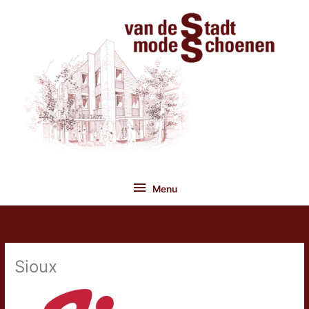
Ga
naar
de
inhoud
Menu
Menu
Sioux