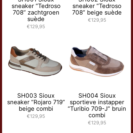
sneaker “Tedroso
sneaker “Tedroso
708” zachtgroen
708” beige suède
suède
€129,95
€129,95
SH003 Sioux
SH004 Sioux
sneaker “Rojaro 719”
sportieve instapper
beige combi
“Turibio 709-J” bruin
combi
€129,95
€129,95