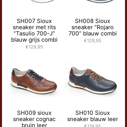
SH007 Sioux
SH008 Sioux
sneaker met rits
sneaker “Rojaro
“Tasulio 700-J”
700” blauw combi
blauw grijs combi
€129,95
€129,95
SH009 sioux
SH010 Sioux
sneaker cognac
sneaker blauw leer
bruin leer
€119,95