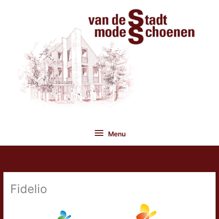
Ga
naar
de
inhoud
Menu
Menu
Fidelio