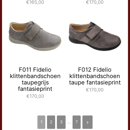
€165,00
€170,00
F011 Fidelio
F012 Fidelio
klittenbandschoen
klittenbandschoen
taupegrijs
taupe fantasieprint
fantasieprint
€170,00
€170,00
1
2
3
...
7