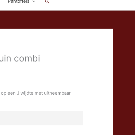
Zoeken
Pantoffels
ruin combi
” op een J wijdte met uitneembaar