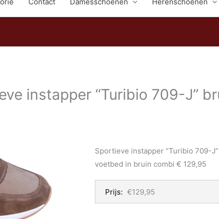
orie
Contact
Damesschoenen
Herenschoenen
eve instapper “Turibio 709-J” b
Sportieve instapper “Turibio 709-J
voetbed in bruin combi € 129,95
Prijs:
€129,95