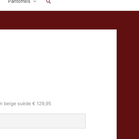
Zoeken
Pantoffels
n beige suède € 129,95