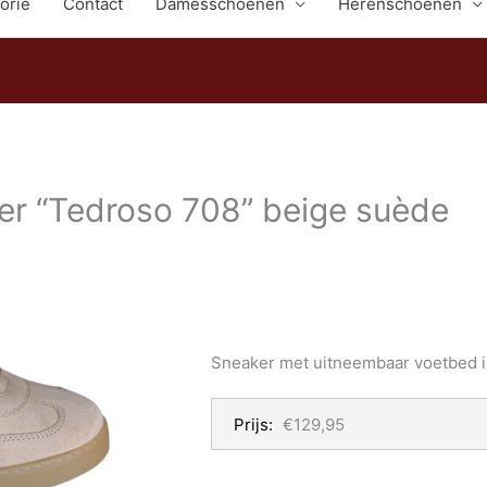
orie
Contact
Damesschoenen
Herenschoenen
r “Tedroso 708” beige suède
Sneaker met uitneembaar voetbed i
Prijs:
€129,95