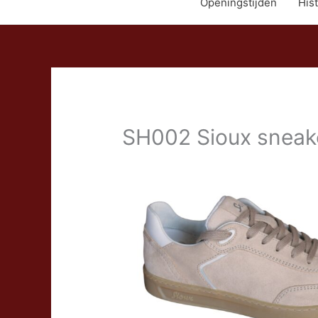
Openingstijden
Hist
SH002 Sioux sneake