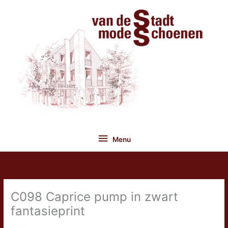
Ga
naar
de
inhoud
Menu
Menu
C098 Caprice pump in zwart
fantasieprint