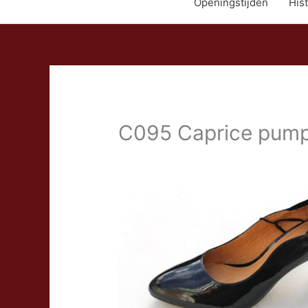
Openingstijden
Hist
C095 Caprice pump