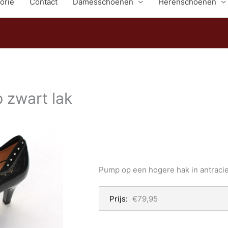
orie
Contact
Damesschoenen
Herenschoenen
 zwart lak
Pump op een hogere hak in antracie
Prijs:
€79,95