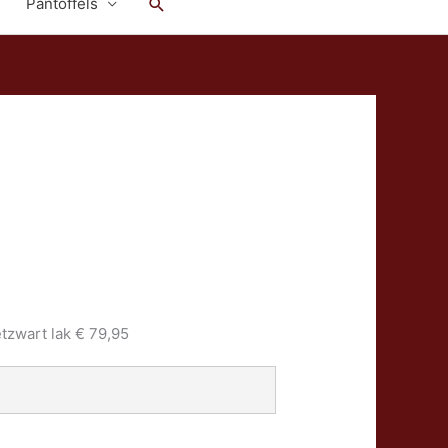
Zoeken
Pantoffels
tzwart lak € 79,95