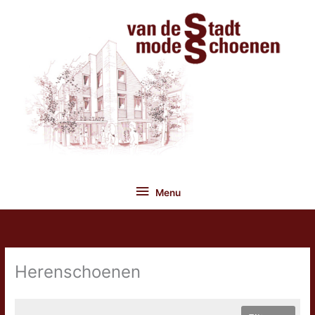
Ga
naar
de
inhoud
Menu
Menu
Herenschoenen