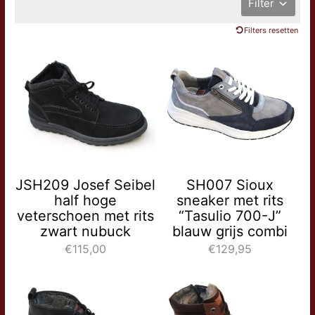
Filter
Filters resetten
JSH209 Josef Seibel
SH007 Sioux
half hoge
sneaker met rits
veterschoen met rits
“Tasulio 700-J”
zwart nubuck
blauw grijs combi
€115,00
€129,95