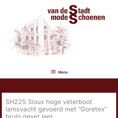
Ga
naar
de
inhoud
Menu
Menu
SH225 Sioux hoge veterboot
lamsvacht gevoerd met “Goretex”
bruin gevet leer