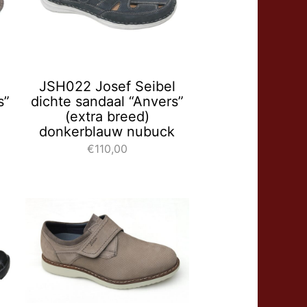
l
JSH022 Josef Seibel
s”
dichte sandaal “Anvers”
(extra breed)
donkerblauw nubuck
€110,00