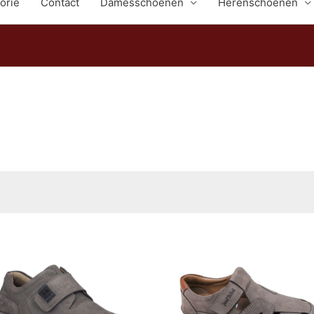
orie
Contact
Damesschoenen
Herenschoenen