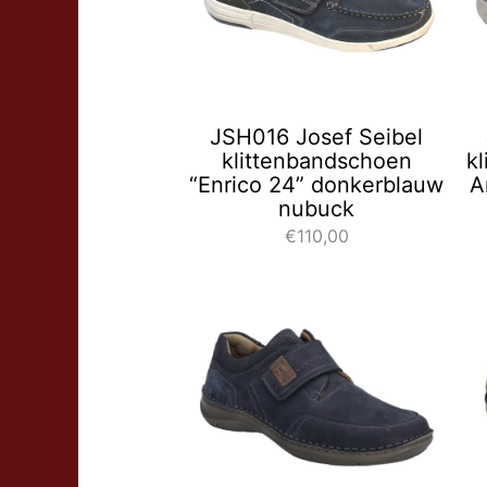
JSH016 Josef Seibel
klittenbandschoen
k
“Enrico 24” donkerblauw
A
nubuck
€110,00