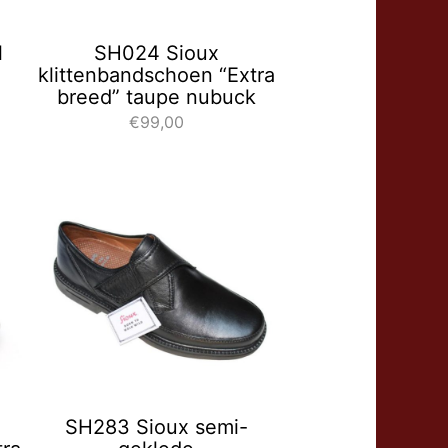
l
SH024 Sioux
klittenbandschoen “Extra
breed” taupe nubuck
€99,00
SH283 Sioux semi-