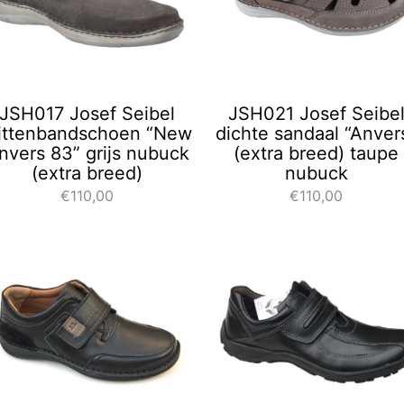
JSH017 Josef Seibel
JSH021 Josef Seibe
littenbandschoen “New
dichte sandaal “Anver
nvers 83” grijs nubuck
(extra breed) taupe
(extra breed)
nubuck
€110,00
€110,00