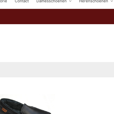
orie
Contact
Damesschoenen
Herenschoenen