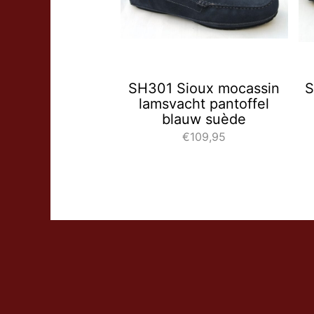
SH301 Sioux mocassin
S
lamsvacht pantoffel
blauw suède
€109,95