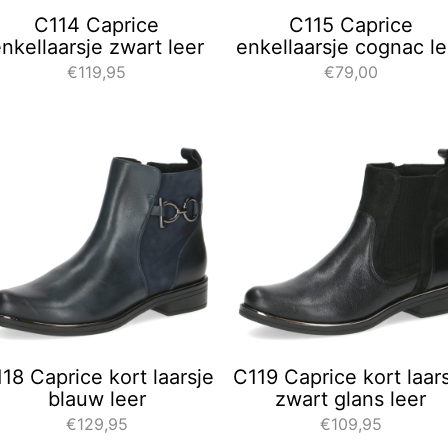
C114 Caprice
C115 Caprice
nkellaarsje zwart leer
enkellaarsje cognac le
€119,95
€79,00
18 Caprice kort laarsje
C119 Caprice kort laar
blauw leer
zwart glans leer
€129,95
€109,95