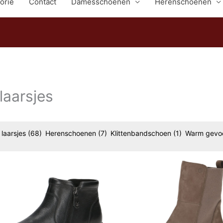
orie
Contact
Damesschoenen
Herenschoenen
laarsjes
 laarsjes
(68)
Herenschoenen
(7)
Klittenbandschoen
(1)
Warm gevo