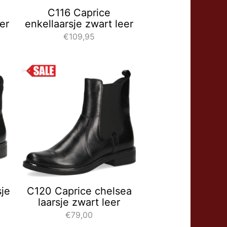
C116 Caprice
er
enkellaarsje zwart leer
€109,95
sje
C120 Caprice chelsea
laarsje zwart leer
€79,00