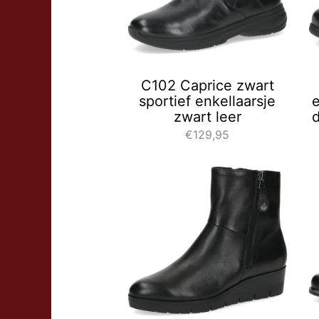
C102 Caprice zwart
sportief enkellaarsje
e
zwart leer
d
€129,95