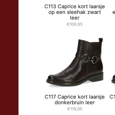
C113 Caprice kort laarsje
op een sleehak zwart
e
leer
€109,95
C117 Caprice kort laarsje
C1
donkerbruin leer
€119,95