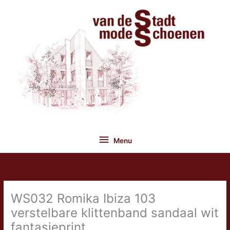
Ga
naar
de
inhoud
Menu
Menu
WS032 Romika Ibiza 103
verstelbare klittenband sandaal wit
fantasieprint