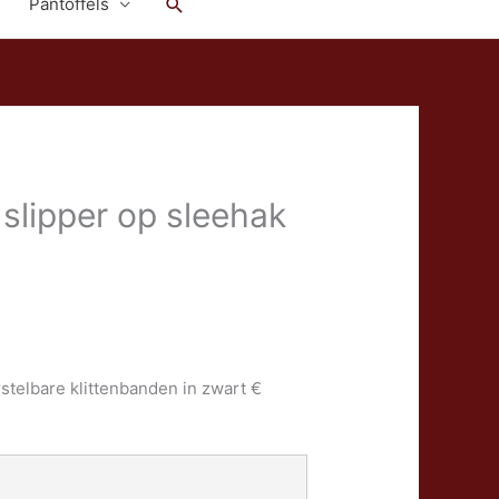
Zoeken
Pantoffels
slipper op sleehak
stelbare klittenbanden in zwart €