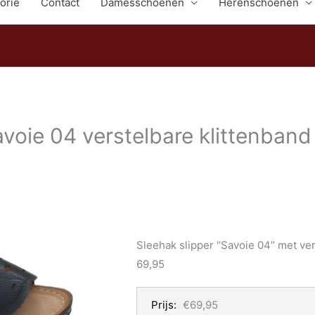
orie
Contact
Damesschoenen
Herenschoenen
oie 04 verstelbare klittenband 
Sleehak slipper “Savoie 04” met ver
69,95
Prijs:
€69,95