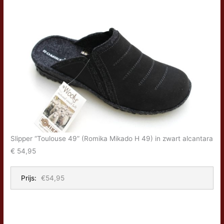
Slipper “Toulouse 49” (Romika Mikado H 49) in zwart alcantara
€ 54,95
Prijs:
€54,95