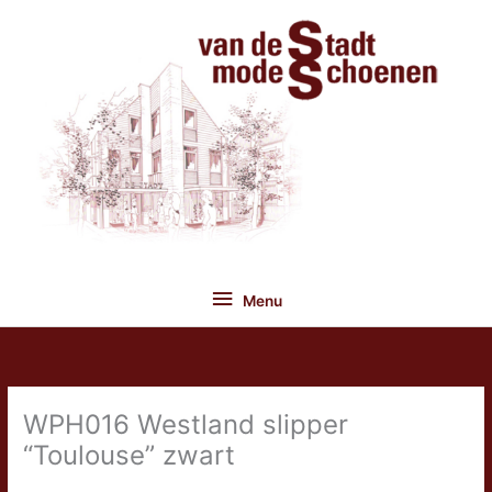
Ga
naar
de
inhoud
Menu
Menu
WPH016 Westland slipper
“Toulouse” zwart