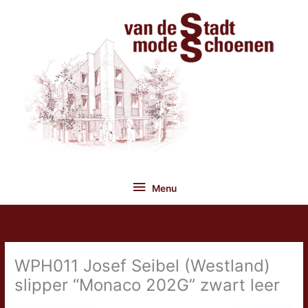
Ga
naar
de
inhoud
Menu
Menu
WPH011 Josef Seibel (Westland)
slipper “Monaco 202G” zwart leer