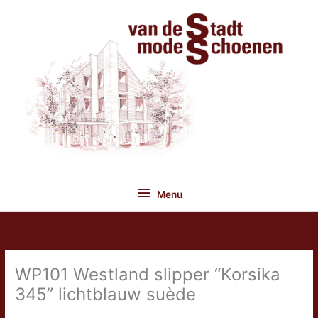
Ga
naar
de
inhoud
Menu
Menu
WP101 Westland slipper “Korsika
345” lichtblauw suède