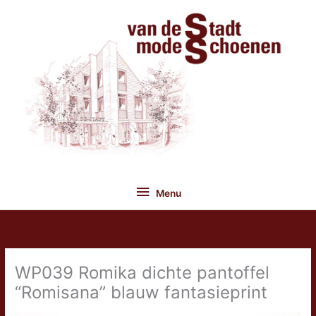
Ga
naar
de
inhoud
Menu
Menu
WP039 Romika dichte pantoffel
“Romisana” blauw fantasieprint