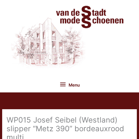
Ga
naar
de
inhoud
Menu
Menu
WP015 Josef Seibel (Westland)
slipper “Metz 390” bordeauxrood
multi