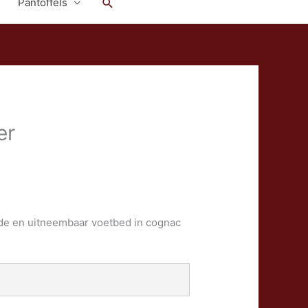
Zoeken
Pantoffels
er
jde en uitneembaar voetbed in cognac