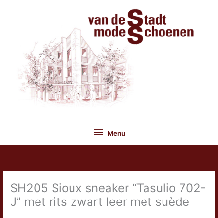
Ga
naar
de
inhoud
Menu
Menu
SH205 Sioux sneaker “Tasulio 702-
J” met rits zwart leer met suède