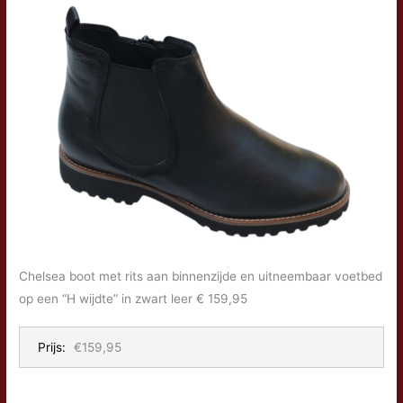
Chelsea boot met rits aan binnenzijde en uitneembaar voetbed
op een “H wijdte” in zwart leer € 159,95
Prijs:
€159,95