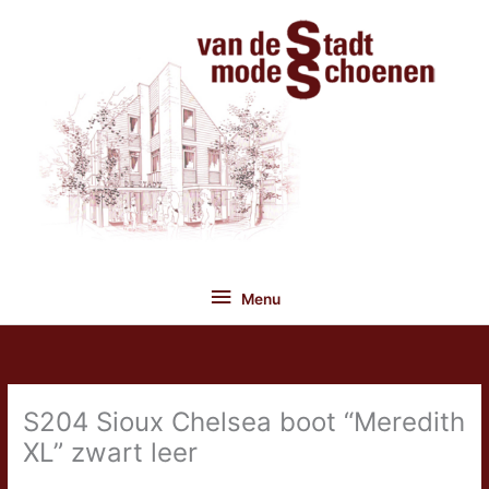
Ga
naar
de
inhoud
Menu
Menu
S204 Sioux Chelsea boot “Meredith
XL” zwart leer