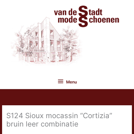
Ga
naar
de
inhoud
Menu
Menu
S124 Sioux mocassin “Cortizia”
bruin leer combinatie