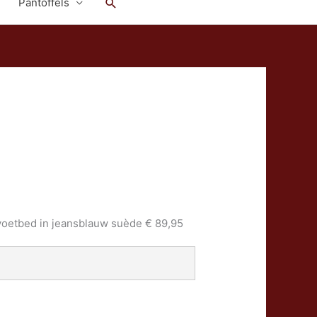
Zoeken
Pantoffels
voetbed in jeansblauw suède € 89,95