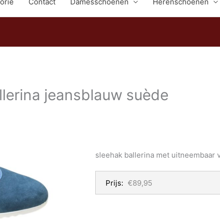
orie
Contact
Damesschoenen
Herenschoenen
lerina jeansblauw suède
sleehak ballerina met uitneembaar 
Prijs:
€89,95