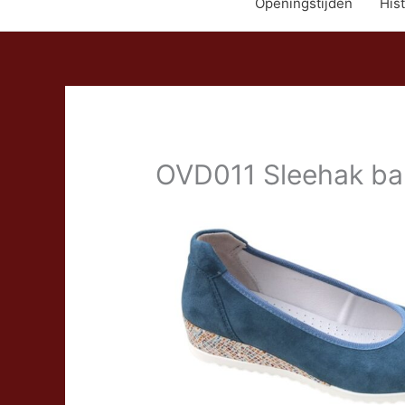
Openingstijden
Hist
OVD011 Sleehak bal