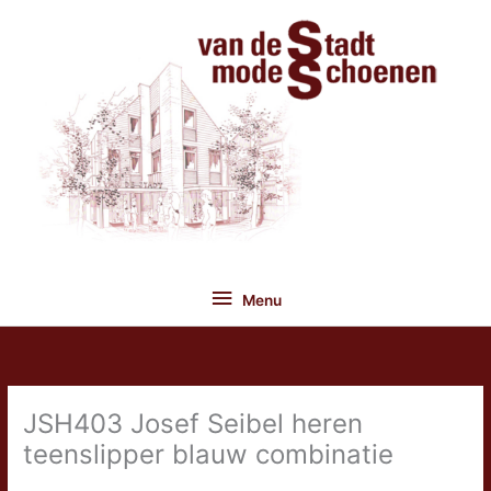
Ga
naar
de
inhoud
Menu
Menu
JSH403 Josef Seibel heren
teenslipper blauw combinatie