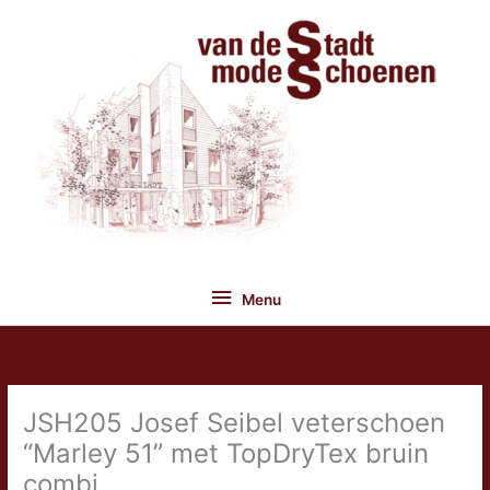
Ga
naar
de
inhoud
Menu
Menu
JSH205 Josef Seibel veterschoen
“Marley 51” met TopDryTex bruin
combi