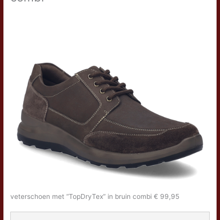
veterschoen met “TopDryTex” in bruin combi € 99,95