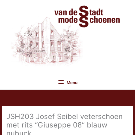
Ga
naar
de
inhoud
Menu
Menu
JSH203 Josef Seibel veterschoen
met rits “Giuseppe 08” blauw
nubuck