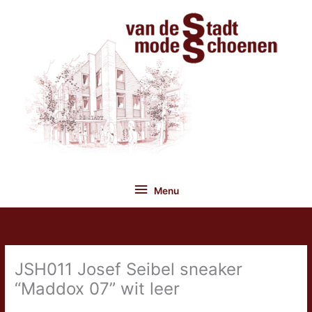
Ga
naar
de
inhoud
Menu
Menu
JSH011 Josef Seibel sneaker
“Maddox 07” wit leer