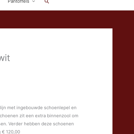
Zoeken
Pantoffels
wit
 lijn met ingebouwde schoenlepel en
 schoenen zit een extra binnenzool om
ssen. Verder hebben deze schoenen
 € 120,00