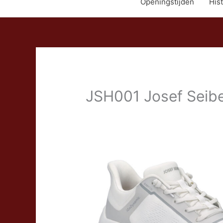
Openingstijden
Hist
JSH001 Josef Seibel