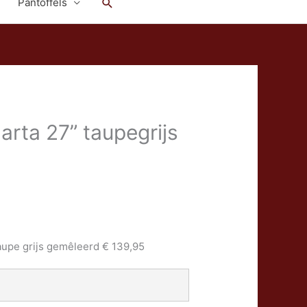
Zoeken
Pantoffels
rta 27” taupegrijs
aupe grijs gemêleerd € 139,95