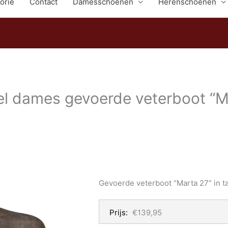
orie
Contact
Damesschoenen
Herenschoenen
l dames gevoerde veterboot “Ma
Gevoerde veterboot “Marta 27” in t
Prijs:
€139,95