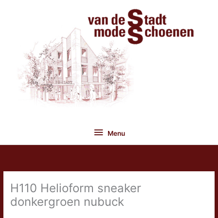
Ga
naar
de
inhoud
Menu
Menu
H110 Helioform sneaker
donkergroen nubuck