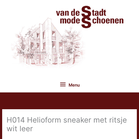
Ga
naar
de
inhoud
Menu
Menu
H014 Helioform sneaker met ritsje
wit leer