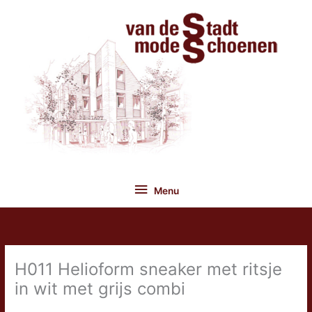
Ga
naar
de
inhoud
Menu
Menu
H011 Helioform sneaker met ritsje
in wit met grijs combi