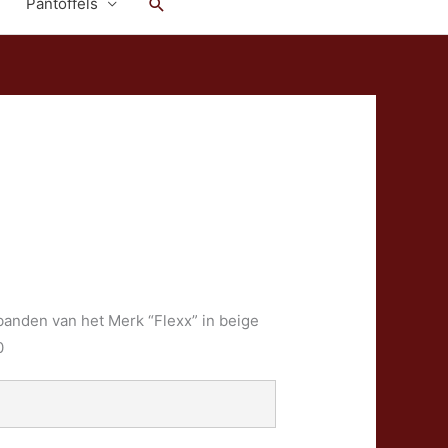
Zoeken
Pantoffels
sbanden van het Merk “Flexx” in beige
0