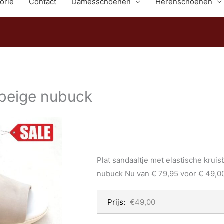
orie
Contact
Damesschoenen
Herenschoenen
 beige nubuck
Plat sandaaltje met elastische krui
nubuck Nu van
€ 79,95
voor € 49,0
Prijs:
€49,00