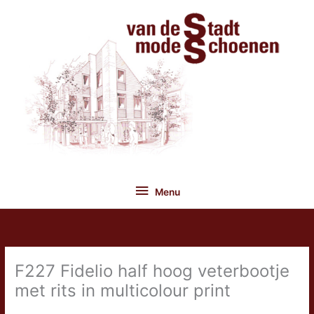
Ga
naar
de
inhoud
Menu
Menu
F227 Fidelio half hoog veterbootje
met rits in multicolour print