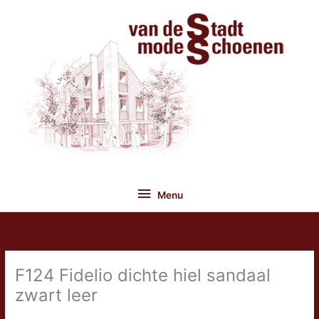
Ga
naar
de
inhoud
Menu
Menu
F124 Fidelio dichte hiel sandaal
zwart leer