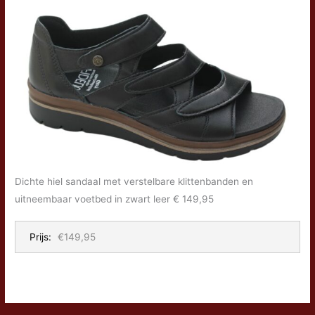
Dichte hiel sandaal met verstelbare klittenbanden en
uitneembaar voetbed in zwart leer € 149,95
Prijs:
€149,95