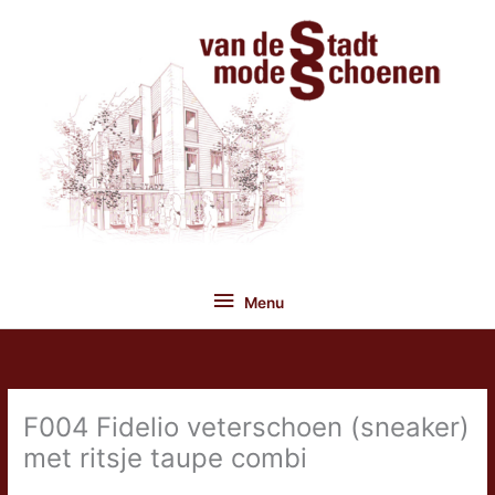
Ga
naar
de
inhoud
Menu
Menu
F004 Fidelio veterschoen (sneaker)
met ritsje taupe combi