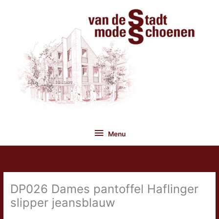
Ga
naar
de
inhoud
Menu
Menu
DP026 Dames pantoffel Haflinger
slipper jeansblauw