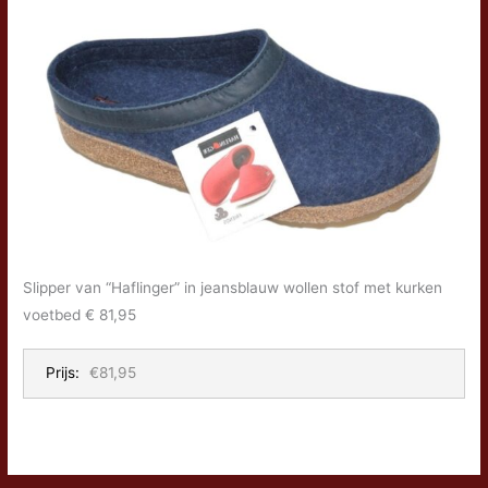
Slipper van “Haflinger” in jeansblauw wollen stof met kurken
voetbed € 81,95
Prijs:
€81,95