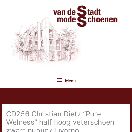
Ga
naar
de
inhoud
Menu
Menu
CD256 Christian Dietz “Pure
Welness” half hoog veterschoen
zwart nubuck Livorno