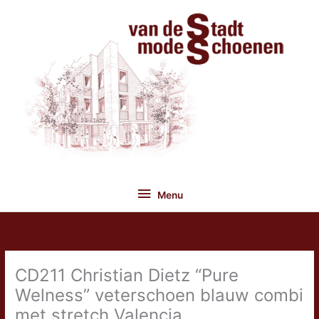
Ga
naar
de
inhoud
Menu
Menu
CD211 Christian Dietz “Pure
Welness” veterschoen blauw combi
met stretch Valencia