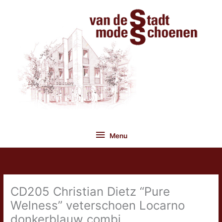
Ga
naar
de
inhoud
Menu
Menu
CD205 Christian Dietz “Pure
Welness” veterschoen Locarno
donkerblauw combi