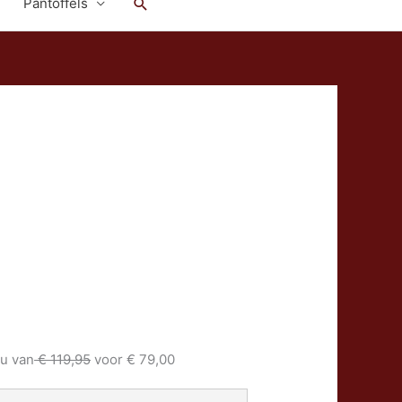
Zoeken
Pantoffels
Nu van
€ 119,95
voor € 79,00