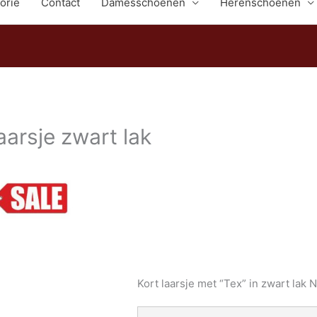
orie
Contact
Damesschoenen
Herenschoenen
aarsje zwart lak
Kort laarsje met “Tex” in zwart lak 