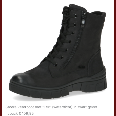
Stoere veterboot met “Tex” (waterdicht) in zwart gevet
nubuck € 109,95