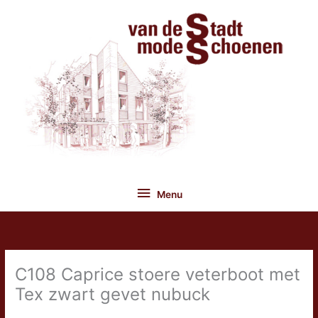
Ga
naar
de
inhoud
Menu
Menu
C108 Caprice stoere veterboot met
Tex zwart gevet nubuck