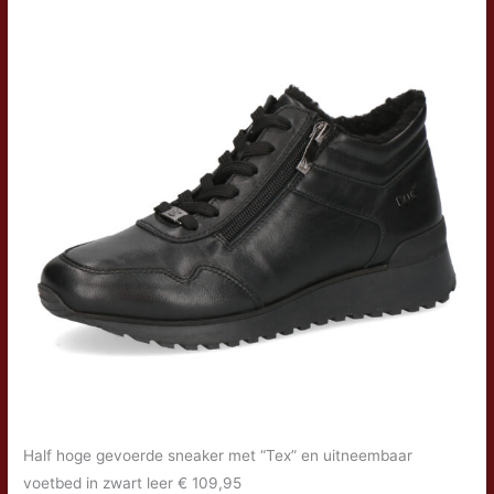
Half hoge gevoerde sneaker met “Tex” en uitneembaar
voetbed in zwart leer € 109,95