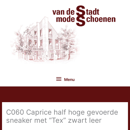
Ga
naar
de
inhoud
Menu
Menu
C060 Caprice half hoge gevoerde
sneaker met “Tex” zwart leer