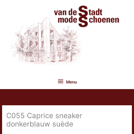
Ga
naar
de
inhoud
Menu
Menu
C055 Caprice sneaker
donkerblauw suède