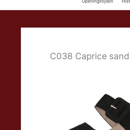
Openingstijden
Hist
C038 Caprice sanda