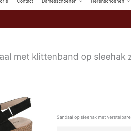
orie
Contact
Damesschoenen
Herenschoenen
al met klittenband op sleehak 
Sandaal op sleehak met verstelbare