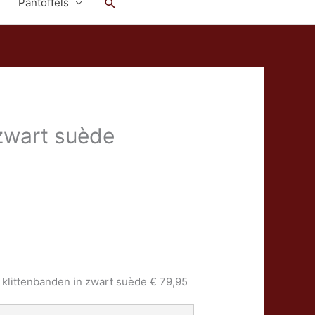
Zoeken
Pantoffels
zwart suède
 klittenbanden in zwart suède € 79,95