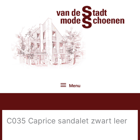
Ga
naar
de
inhoud
Menu
Menu
C035 Caprice sandalet zwart leer