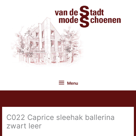
Ga
naar
de
inhoud
Menu
Menu
C022 Caprice sleehak ballerina
zwart leer